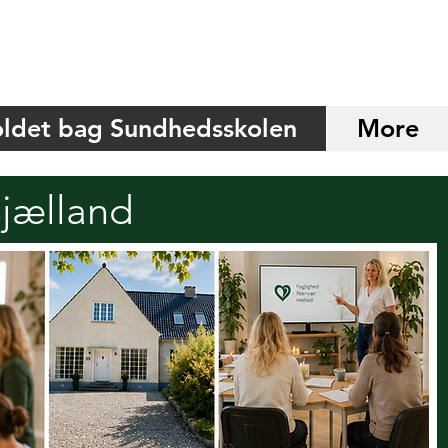
ldet bag Sundhedsskolen
More
jælland