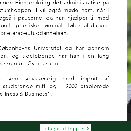
møde Finn omkring det administrative på
kturshoppen. I vil også møde ham, når I
også i pauserne, da han hjælper til med
uelle praktiske gøremål i løbet af dagen.
å zoneterapeutuddannelsen.
 Københavns Universitet og har gennem
len, og sideløbende har han i en lang
stskole og Gymnasium.
n som selvstændig med import af
, studerende m.fl. og i 2003 etablerede
llness & Business".
Tilbage til toppen