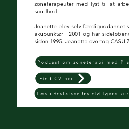
zoneterapeuter med lyst til at ar
sundhed.
Jeanette blev selv færdiguddannet 
akupunktør i 2001 og har sideløben
siden 1995. Jeanette overtog CASU Z
Podcast om zoneterapi med Pia
Find CV her
Læs udtalelser fra tidligere kur