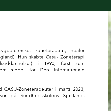
ygeplejerske, zoneterapeut, healer
ngland). Hun skabte Casu- Zoneterapi
dsuddannelser) i 1990, først som
som stedet for Den Internationale
old CASU-Zoneterapeuter i marts 2023,
sor på Sundhedsskolens Sjællands