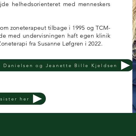
bejde helhedsorienteret med menneskers
som zoneterapeut tilbage i 1995 og TCM-
de med undervisningen haft egen klinik
oneterapi fra Susanne Løfgren i 2022.
 Danielsen og Jeanette Bille Kjeldsen
sister her