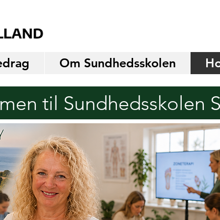
edrag
Om Sundhedsskolen
Ho
men til Sundhedsskolen S