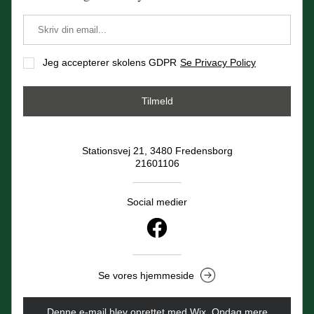
Jeg accepterer skolens GDPR
Se Privacy Policy
Tilmeld
Stationsvej 21, 3480 Fredensborg
21601106
Social medier
Se vores hjemmeside
Denne e-mail blev oprettet med Wix.
‌ 
Opdag mere